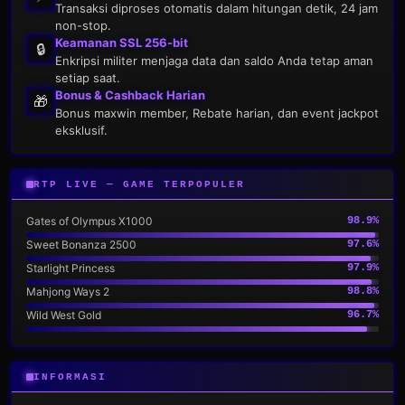
Transaksi diproses otomatis dalam hitungan detik, 24 jam
non-stop.
Keamanan SSL 256-bit
🔒
Enkripsi militer menjaga data dan saldo Anda tetap aman
setiap saat.
Bonus & Cashback Harian
🎁
Bonus maxwin member, Rebate harian, dan event jackpot
eksklusif.
RTP LIVE — GAME TERPOPULER
Gates of Olympus X1000
98.9%
Sweet Bonanza 2500
97.6%
Starlight Princess
97.9%
Mahjong Ways 2
98.8%
Wild West Gold
96.7%
INFORMASI